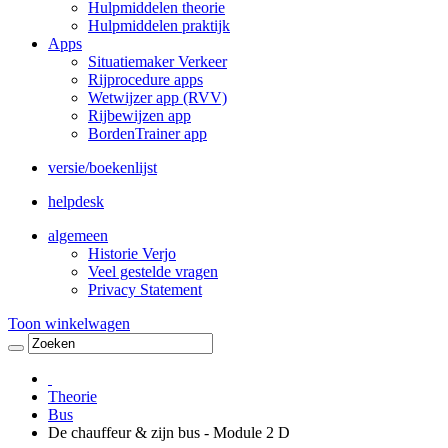
Hulpmiddelen theorie
Hulpmiddelen praktijk
Apps
Situatiemaker Verkeer
Rijprocedure apps
Wetwijzer app (RVV)
Rijbewijzen app
BordenTrainer app
versie/boekenlijst
helpdesk
algemeen
Historie Verjo
Veel gestelde vragen
Privacy Statement
Toon winkelwagen
Theorie
Bus
De chauffeur & zijn bus - Module 2 D