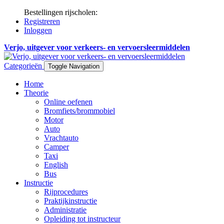
Bestellingen rijscholen:
Registreren
Inloggen
Verjo, uitgever voor verkeers- en vervoersleermiddelen
Categorieën
Toggle Navigation
Home
Theorie
Online oefenen
Bromfiets/brommobiel
Motor
Auto
Vrachtauto
Camper
Taxi
English
Bus
Instructie
Rijprocedures
Praktijkinstructie
Administratie
Opleiding tot instructeur