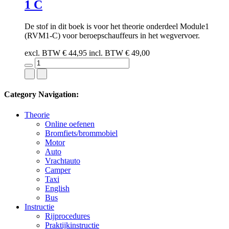
1 C
De stof in dit boek is voor het theorie onderdeel Module1
(RVM1-C) voor beroepschauffeurs in het wegvervoer.
excl. BTW
€ 44,95
incl. BTW
€ 49,00
Category Navigation:
Theorie
Online oefenen
Bromfiets/brommobiel
Motor
Auto
Vrachtauto
Camper
Taxi
English
Bus
Instructie
Rijprocedures
Praktijkinstructie