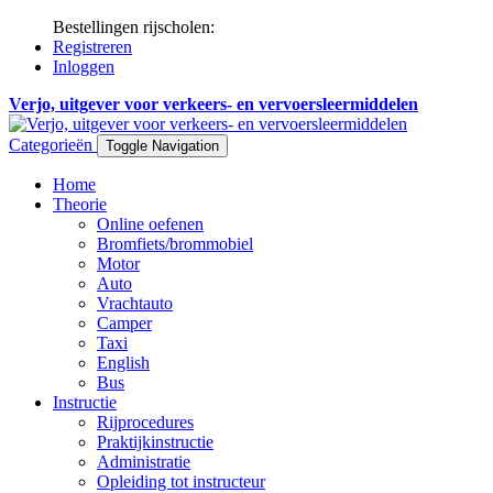
Bestellingen rijscholen:
Registreren
Inloggen
Verjo, uitgever voor verkeers- en vervoersleermiddelen
Categorieën
Toggle Navigation
Home
Theorie
Online oefenen
Bromfiets/brommobiel
Motor
Auto
Vrachtauto
Camper
Taxi
English
Bus
Instructie
Rijprocedures
Praktijkinstructie
Administratie
Opleiding tot instructeur