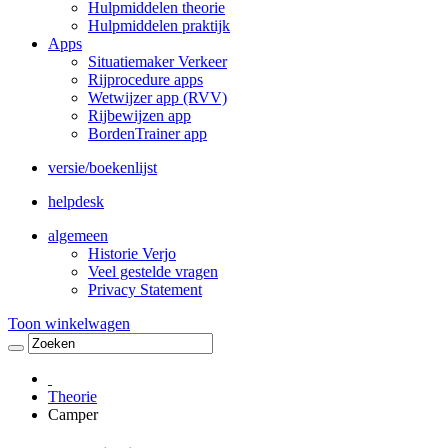
Hulpmiddelen theorie
Hulpmiddelen praktijk
Apps
Situatiemaker Verkeer
Rijprocedure apps
Wetwijzer app (RVV)
Rijbewijzen app
BordenTrainer app
versie/boekenlijst
helpdesk
algemeen
Historie Verjo
Veel gestelde vragen
Privacy Statement
Toon winkelwagen
Theorie
Camper