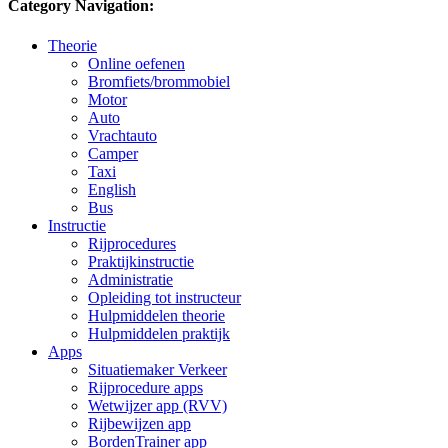
Category Navigation:
Theorie
Online oefenen
Bromfiets/brommobiel
Motor
Auto
Vrachtauto
Camper
Taxi
English
Bus
Instructie
Rijprocedures
Praktijkinstructie
Administratie
Opleiding tot instructeur
Hulpmiddelen theorie
Hulpmiddelen praktijk
Apps
Situatiemaker Verkeer
Rijprocedure apps
Wetwijzer app (RVV)
Rijbewijzen app
BordenTrainer app