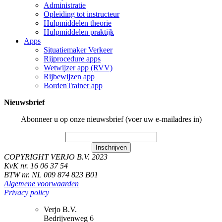
Administratie
Opleiding tot instructeur
Hulpmiddelen theorie
Hulpmiddelen praktijk
Apps
Situatiemaker Verkeer
Rijprocedure apps
Wetwijzer app (RVV)
Rijbewijzen app
BordenTrainer app
Nieuwsbrief
Abonneer u op onze nieuwsbrief (voer uw e-mailadres in)
Inschrijven
COPYRIGHT VERJO B.V. 2023
KvK nr. 16 06 37 54
BTW nr. NL 009 874 823 B01
Algemene voorwaarden
Privacy policy
Verjo B.V.
Bedrijvenweg 6