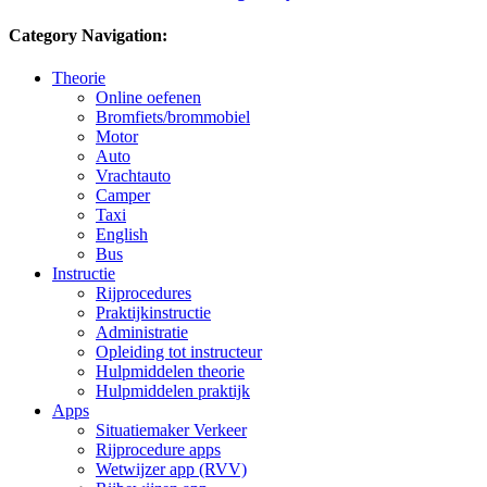
Category Navigation:
Theorie
Online oefenen
Bromfiets/brommobiel
Motor
Auto
Vrachtauto
Camper
Taxi
English
Bus
Instructie
Rijprocedures
Praktijkinstructie
Administratie
Opleiding tot instructeur
Hulpmiddelen theorie
Hulpmiddelen praktijk
Apps
Situatiemaker Verkeer
Rijprocedure apps
Wetwijzer app (RVV)