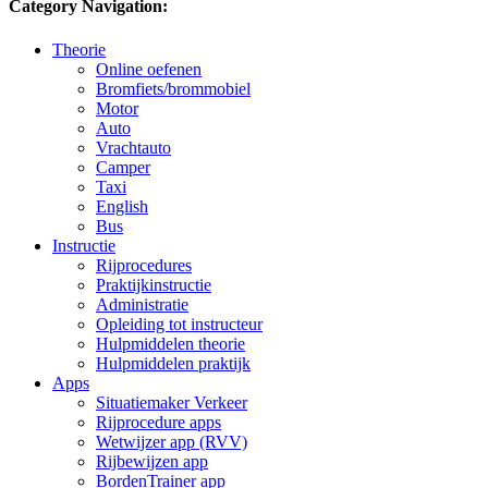
Category Navigation:
Theorie
Online oefenen
Bromfiets/brommobiel
Motor
Auto
Vrachtauto
Camper
Taxi
English
Bus
Instructie
Rijprocedures
Praktijkinstructie
Administratie
Opleiding tot instructeur
Hulpmiddelen theorie
Hulpmiddelen praktijk
Apps
Situatiemaker Verkeer
Rijprocedure apps
Wetwijzer app (RVV)
Rijbewijzen app
BordenTrainer app