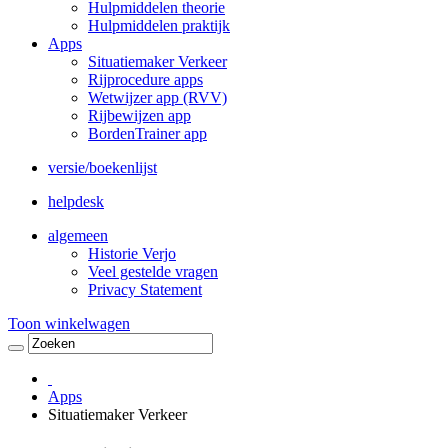
Hulpmiddelen theorie
Hulpmiddelen praktijk
Apps
Situatiemaker Verkeer
Rijprocedure apps
Wetwijzer app (RVV)
Rijbewijzen app
BordenTrainer app
versie/boekenlijst
helpdesk
algemeen
Historie Verjo
Veel gestelde vragen
Privacy Statement
Toon winkelwagen
Apps
Situatiemaker Verkeer