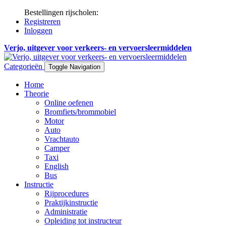
Bestellingen rijscholen:
Registreren
Inloggen
Verjo, uitgever voor verkeers- en vervoersleermiddelen
Categorieën
Toggle Navigation
Home
Theorie
Online oefenen
Bromfiets/brommobiel
Motor
Auto
Vrachtauto
Camper
Taxi
English
Bus
Instructie
Rijprocedures
Praktijkinstructie
Administratie
Opleiding tot instructeur