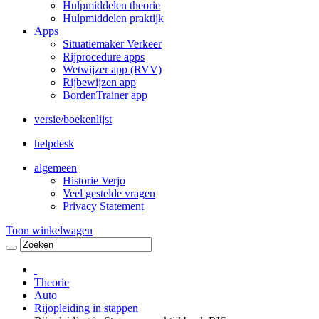
Hulpmiddelen theorie
Hulpmiddelen praktijk
Apps
Situatiemaker Verkeer
Rijprocedure apps
Wetwijzer app (RVV)
Rijbewijzen app
BordenTrainer app
versie/boekenlijst
helpdesk
algemeen
Historie Verjo
Veel gestelde vragen
Privacy Statement
Toon winkelwagen
Theorie
Auto
Rijopleiding in stappen