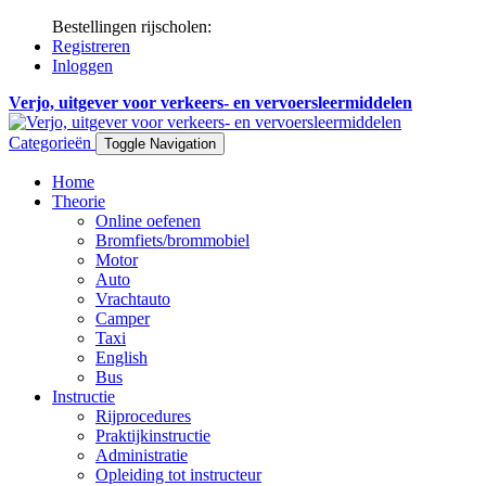
Bestellingen rijscholen:
Registreren
Inloggen
Verjo, uitgever voor verkeers- en vervoersleermiddelen
Categorieën
Toggle Navigation
Home
Theorie
Online oefenen
Bromfiets/brommobiel
Motor
Auto
Vrachtauto
Camper
Taxi
English
Bus
Instructie
Rijprocedures
Praktijkinstructie
Administratie
Opleiding tot instructeur