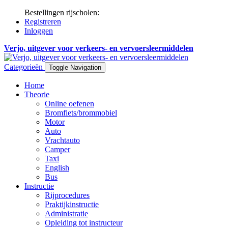
Bestellingen rijscholen:
Registreren
Inloggen
Verjo, uitgever voor verkeers- en vervoersleermiddelen
Categorieën
Toggle Navigation
Home
Theorie
Online oefenen
Bromfiets/brommobiel
Motor
Auto
Vrachtauto
Camper
Taxi
English
Bus
Instructie
Rijprocedures
Praktijkinstructie
Administratie
Opleiding tot instructeur