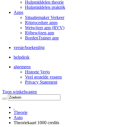
Hulpmiddelen theorie
Hulpmiddelen praktijk
Apps
Situatiemaker Verkeer
Rijprocedure apps
Wetwijzer app (RVV)
Rijbewijzen app
BordenTrainer app
versie/boekenlijst
helpdesk
algemeen
Historie Verjo
Veel gestelde vragen
Privacy Statement
Toon winkelwagen
Theorie
Auto
Theoriekaart 1000 credits